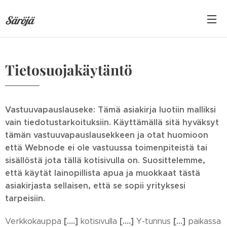
Säröjä
Tietosuojakäytäntö
Vastuuvapauslauseke: Tämä asiakirja luotiin malliksi
vain tiedotustarkoituksiin. Käyttämällä sitä hyväksyt
tämän vastuuvapauslausekkeen ja otat huomioon
että Webnode ei ole vastuussa toimenpiteistä tai
sisällöstä jota tällä kotisivulla on. Suosittelemme,
että käytät lainopillista apua ja muokkaat tästä
asiakirjasta sellaisen, että se sopii yrityksesi
tarpeisiin.
[….]
[….]
[…]
Verkkokauppa
kotisivulla
Y-tunnus
paikassa