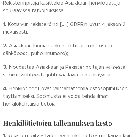
Rekisterinpitäjä käsittelee Asiakkaan henkilötietoja
seuraavissa tarkoituksissa:
1.
[….]
Kotisivun rekisteröinti
GDPR:n luvun 4 jakson 2
mukaisesti;
2.
Asiakkaan luoma sähköinen tilaus (nimi, osoite,
sähköposti, puhelinnumero);
3.
Noudattaa Asiakkaan ja Rekisterinpitäjän välisestä
sopimussuhteesta johtuvaa lakia ja määräyksiä;
4.
Henkilötiedot ovat välttämättömiä ostosopimuksen
täyttämiseksi. Sopimusta ei voida tehdä ilman
henkilökohtaisia tietoja.
Henkilötietojen tallennuksen kesto
1.
Rekisterinpitäjä tallentaa henkilötietoja niin kauan kuin