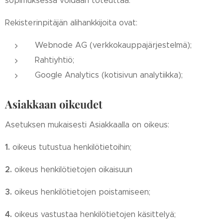
sopimuksessa voidaan toteuttaa.
Rekisterinpitäjän alihankkijoita ovat:
Webnode AG (verkkokauppajärjestelmä);
Rahtiyhtiö;
Google Analytics (kotisivun analytiikka);
Asiakkaan oikeudet
Asetuksen mukaisesti Asiakkaalla on oikeus:
1.
oikeus tutustua henkilötietoihin;
2.
oikeus henkilötietojen oikaisuun
3.
oikeus henkilötietojen poistamiseen;
4.
oikeus vastustaa henkilötietojen käsittelyä;