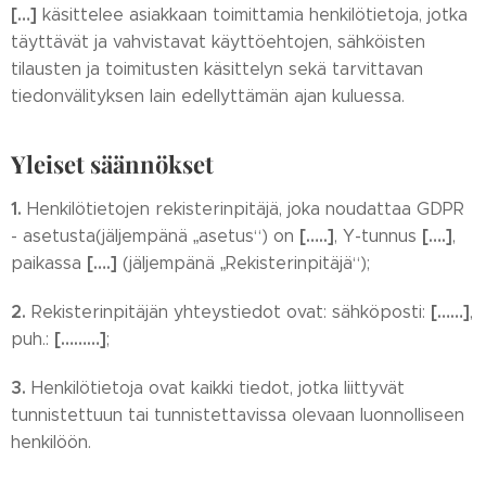
[…]
käsittelee asiakkaan toimittamia henkilötietoja, jotka
täyttävät ja vahvistavat käyttöehtojen, sähköisten
tilausten ja toimitusten käsittelyn sekä tarvittavan
tiedonvälityksen lain edellyttämän ajan kuluessa.
Yleiset säännökset
1.
Henkilötietojen rekisterinpitäjä, joka noudattaa GDPR
[…..]
[….]
- asetusta(jäljempänä „asetus“) on
, Y-tunnus
,
[….]
paikassa
(jäljempänä „Rekisterinpitäjä“);
2.
[……]
Rekisterinpitäjän yhteystiedot ovat: sähköposti:
,
[………]
puh.:
;
3.
Henkilötietoja ovat kaikki tiedot, jotka liittyvät
tunnistettuun tai tunnistettavissa olevaan luonnolliseen
henkilöön.