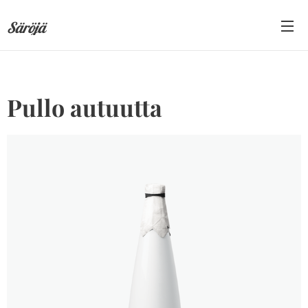
Säröjä
Pullo autuutta