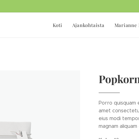
Koti
Ajankohtaista
Marianne 
Popkorn
Porro quisquam e
amet consectetur
eius modi tempor
magnam aliquam 