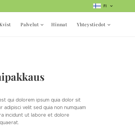
FI
Kvist
Palvelut
Hinnat
Yhteystiedot
ipakkaus
st qui dolorem ipsum quia dolor sit
 adipisci velit sed quia non numquam
a incidunt ut labore et dolore
quaerat.