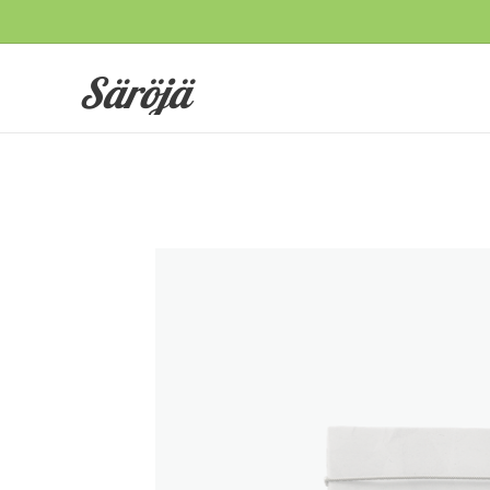
Säröjä