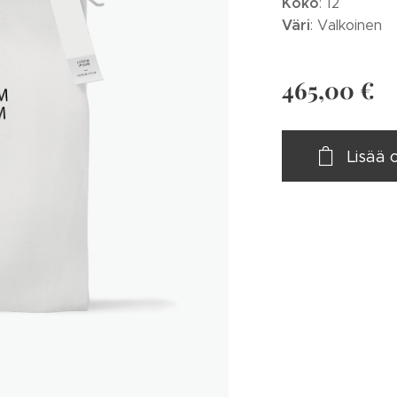
Koko
: 12
Väri
: Valkoinen
465,00
€
Lisää 